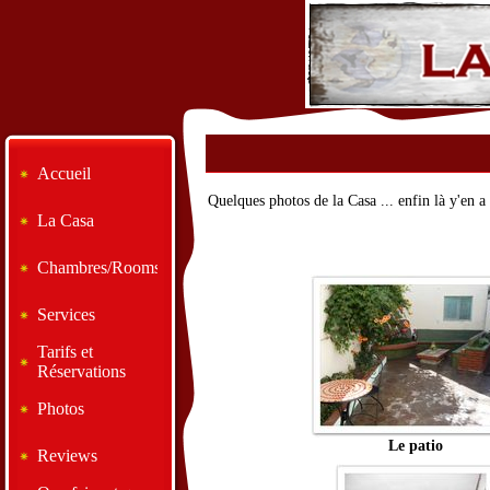
Accueil
Quelques photos de la Casa ... enfin là y'en a 
La Casa
Chambres/Rooms
Services
Tarifs et
Réservations
Photos
Le patio
Reviews