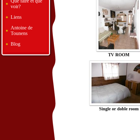
Que faire et que
voir?
Liens
Antoine de
Tounens
Blog
TV ROOM
Single or doble room